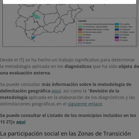
Desde el ITJ se ha hecho un trabajo significativo para determinar
la metodología aplicada en los
diagnósticos
que ha sido
objeto de
una evaluación externa
.
Se puede consultar
más información sobre la metodología de
delimitación geográfica
aquí
, así como la "
Revisión de la
metodología
aplicada en la elaboración de los diagnósticos y las
delimitaciones geográficas en el
siguiente enlace
Se puede consultar el Listado de los municipios incluidos en los
15 ZTJs
aquí​
La participación social en las Zonas de Transición