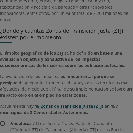
comunidades energéticas, biogás, redes de calor y frío,
repotenciación y reciclaje de parques y otras renovables
innovadoras, entre otros, por un valor total de 2.700 millones de
euros.
¿Dónde y cuántas Zonas de Transición Justa (ZTJ)
existen por el momento
El
ámbito geográfico de los ZTJ
se ha definido
en base a una
evaluación objetiva y exhaustiva de los impactos
socioeconómicos de los cierres sobre las poblaciones locales
.
La evaluación de los impactos
es fundamental porque se
persigue
desplegar instrumentos de apoyo en los territorios más
afectados, de modo que al final de su implementación se logre
un
impacto cero en el empleo de estas zonas.
Actualmente hay
15 Zonas de Transición Justa (ZTJ)
en 197
municipios de 8 Comunidades Autónomas.
Andalucía:
ZTJ de Puente Nuevo-Valle del Guadiato
(Córdoba); ZTJ de Carboneras (Almería); ZTJ de Los Barrios