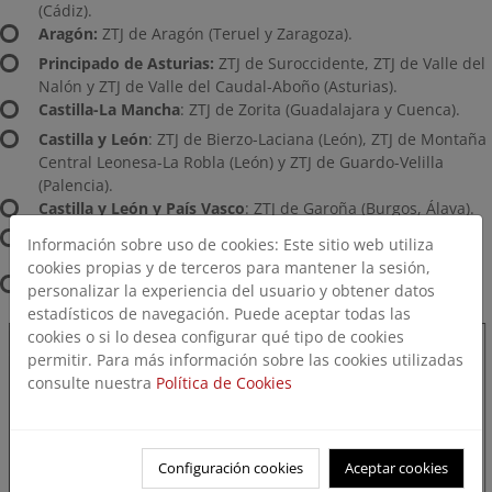
(Cádiz).
Aragón:
ZTJ de Aragón (Teruel y Zaragoza).
Principado de Asturias:
ZTJ de Suroccidente, ZTJ de Valle del
Nalón y ZTJ de Valle del Caudal-Aboño (Asturias).
Castilla-La Mancha
: ZTJ de Zorita (Guadalajara y Cuenca).
Castilla y León
: ZTJ de Bierzo-Laciana (León), ZTJ de Montaña
Central Leonesa-La Robla (León) y ZTJ de Guardo-Velilla
(Palencia).
Castilla y León y País Vasco
: ZTJ de Garoña (Burgos, Álava).
Galicia
: ZTJ de Meirama (A Coruña) y ZTJ de As Pontes (A
Información sobre uso de cookies: Este sitio web utiliza
Coruña, Lugo).
cookies propias y de terceros para mantener la sesión,
Illes Balears:
ZTJ de Alcudia (Mallorca) ​​
personalizar la experiencia del usuario y obtener datos
estadísticos de navegación. Puede aceptar todas las
cookies o si lo desea configurar qué tipo de cookies
permitir. Para más información sobre las cookies utilizadas
consulte nuestra
Política de Cookies
Configuración cookies
Aceptar cookies