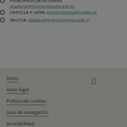
PRINCIPADO DE ASTURIAS
:
atasturias@transicionjusta.gob.es
CASTILLA Y LEÓN:
transicionjusta@ciuden.es
​GALICIA:
atgalicia@transicionjusta.gob.e
s
Inicio
Linkedi
Aviso legal
Política de cookies
Guía de navegación
Accesibilidad